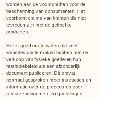
worden aan de voorschriften voor de
bescherming van consumenten. Het
voorkomt claims van klanten die niet
tevreden zijn met de gekochte
producten.
Het is goed om te weten dat veel
websites die te maken hebben met de
verkoop van fysieke goederen hun
restitutiebeleid als een afzonderlijk
document publiceren. Dit omvat
normaal gesproken meer instructies en
informatie over de procedures voor
retourzendingen en terugbetalingen.
De uitleg en informatie die hierin wordt
gegeven betreft echter enkel uitleg,
informatie en voorbeelden in algemene
zin. U dient dit artikel niet te
interpreteren als juridisch advies of als